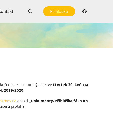
Kontakt
Přihláška
kušenostech z minulých let ve
čtvrtek
30. května
rok
2019/2020
.
krnov.cz
v sekci „
Dokumenty
/
Přihláška žáka on-
zápisu probíhá.