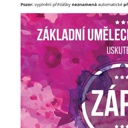
Pozor:
vyplnění přihlášky
neznamená
automatické
př