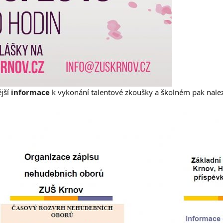
jší
informace
k vykonání talentové zkoušky a školném pak nalez