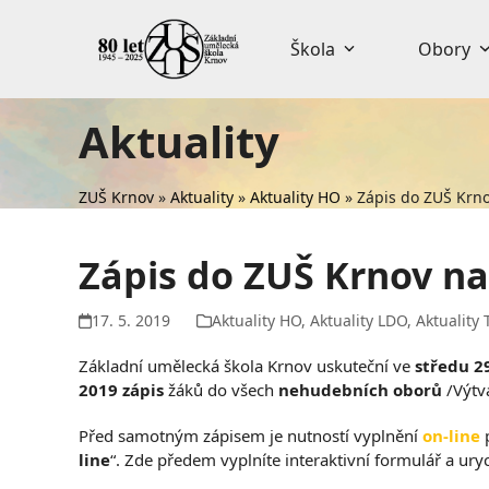
Skip
to
Škola
Obory
content
Aktuality
ZUŠ Krnov
»
Aktuality
»
Aktuality HO
»
Zápis do ZUŠ Krno
Zápis do ZUŠ Krnov na
17. 5. 2019
Aktuality HO
,
Aktuality LDO
,
Aktuality 
Základní umělecká škola Krnov uskuteční ve
středu
2
2019
zápis
žáků do všech
nehudebních
oborů
/Výtv
Před samotným zápisem je nutností vyplnění
on-line
p
line
“. Zde předem vyplníte interaktivní formulář a ur