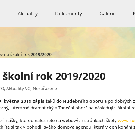
Aktuality
Dokumenty
Galerie
v na školní rok 2019/2020
 školní rok 2019/2020
TO
,
Aktuality VO
,
Nezařazené
9. května 2019
zápis
žáků do
Hudebního oboru
a po dobrých z
arný, Literárně dramatický a Taneční obor/ na následující školní 
řihlášky, kterou naleznete na webových stránkách školy
www.zus
ychlíte si tak v pohodlí svého domova agendu, která v den konání 