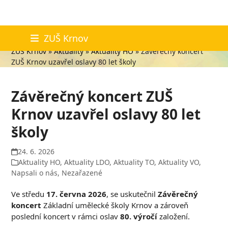
Skip
Aktuality
ZUŠ Krnov
to
ZUŠ Krnov
»
Aktuality
»
Aktuality HO
»
Závěrečný koncert
content
ZUŠ Krnov uzavřel oslavy 80 let školy
Závěrečný koncert ZUŠ
Krnov uzavřel oslavy 80 let
školy
24. 6. 2026
Aktuality HO
,
Aktuality LDO
,
Aktuality TO
,
Aktuality VO
,
Napsali o nás
,
Nezařazené
Ve středu
17. června 2026
, se uskutečnil
Závěrečný
koncert
Základní umělecké školy Krnov a zároveň
poslední koncert v rámci oslav
80. výročí
založení.