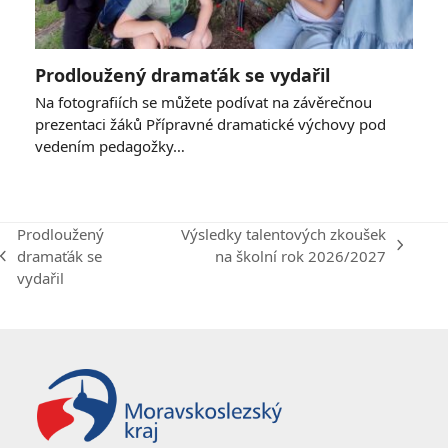
Prodloužený dramaťák se vydařil
Na fotografiích se můžete podívat na závěrečnou
prezentaci žáků Přípravné dramatické výchovy pod
vedením pedagožky…
Prodloužený
Výsledky talentových zkoušek
next
dramaťák se
na školní rok 2026/2027
previous
post:
vydařil
post: