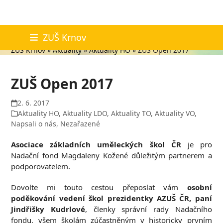
Skip
Aktuality
ZUŠ Krnov
to
ZUŠ Krnov
»
Aktuality
»
Aktuality HO
»
ZUŠ Open 2017
content
ZUŠ Open 2017
2. 6. 2017
Aktuality HO
,
Aktuality LDO
,
Aktuality TO
,
Aktuality VO
,
Napsali o nás
,
Nezařazené
Asociace základních uměleckých škol ČR
je pro
Nadační fond Magdaleny Kožené důležitým partnerem a
podporovatelem.
Dovolte mi touto cestou přeposlat vám
osobní
poděkování vedení škol prezidentky AZUŠ ČR, paní
Jindřišky Kudrlové
, členky správní rady Nadačního
fondu, všem školám zúčastněným v historicky prvním