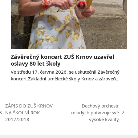
Závěrečný koncert ZUŠ Krnov uzavřel
oslavy 80 let školy
Ve středu 17. června 2026, se uskutečnil Závěrečný
koncert Základní umělecké školy Krnov a zároveň…
ZÁPIS DO ZUŠ KRNOV
Dechový orchestr
NA ŠKOLNÍ ROK
mladých potvrzuje své
previous
next
2017/2018
vysoké kvality
post:
post: