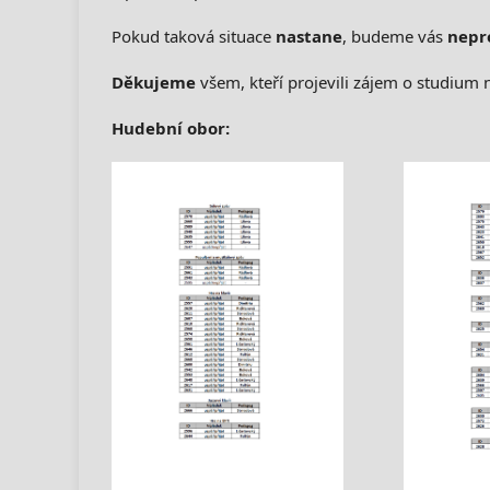
Pokud taková situace
nastane
, budeme vás
nepr
Děkujeme
všem, kteří projevili zájem o studium n
Hudební obor: