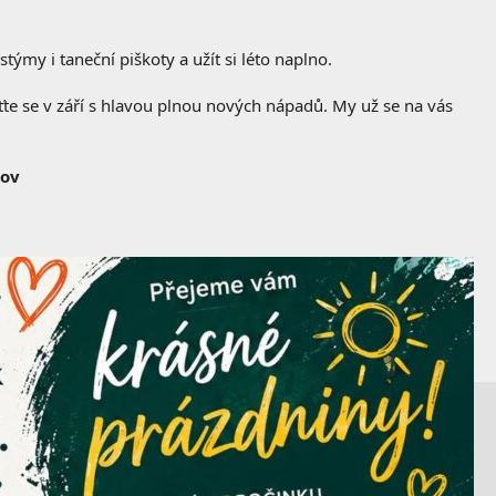
stýmy i taneční piškoty a užít si léto naplno.
aťte se v září s hlavou plnou nových nápadů. My už se na vás
nov