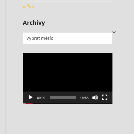
« Čvn
Archivy
Archivy
Video
přehrávač
00:00
00:58