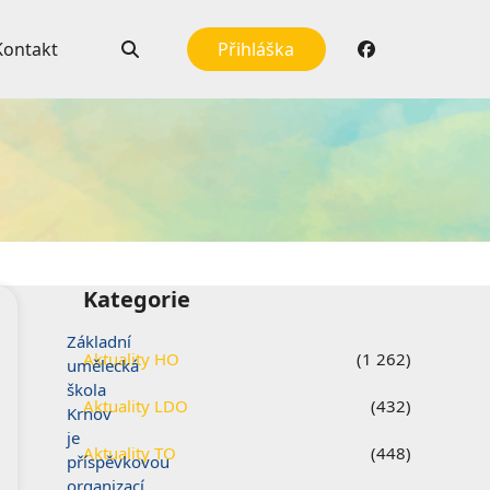
Kontakt
Přihláška
Kategorie
Základní
Aktuality HO
(1 262)
umělecká
škola
Aktuality LDO
(432)
Krnov
je
Aktuality TO
(448)
příspěvkovou
organizací