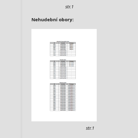
str.1
Nehudební obory:
str.1