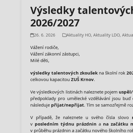
Výsledky talentovýc
2026/2027
26. 6. 2026
Aktuality HO
,
Aktuality LDO
,
Aktua
Vážení rodiče,
Vážení zákonní zástupci,
Milé děti,
výsledky
talentových zkoušek
na školní rok
20
celkovou kapacitou
ZUŠ Krnov
.
Ve výsledkových listinách naleznete pojem
uspěl
předpoklady pro umělecké vzdělávání jsou buď
následuje
přijat/nepřijat
. Tím se samozřejmě roz
V případě, že naleznete u svého čísla slovo
v
posledním týdnu prázdnin
a
na začátku m
v průběhu prázdnin a začátku nového školního r