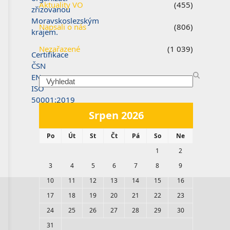
Aktuality VO
(455)
zřizovanou
Moravskoslezským
Napsali o nás
(806)
krajem.
Nezařazené
(1 039)
Certifikace
ČSN
EN
Search
ISO
50001:2019
Srpen 2026
Po
Út
St
Čt
Pá
So
Ne
1
2
3
4
5
6
7
8
9
10
11
12
13
14
15
16
17
18
19
20
21
22
23
24
25
26
27
28
29
30
31