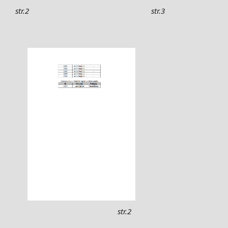
str.3
str.2
str.2