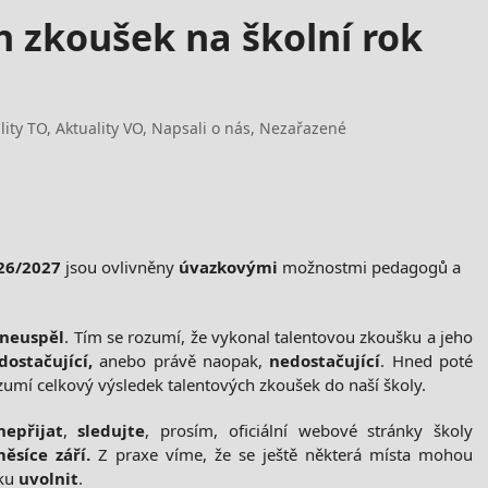
h zkoušek na školní rok
lity TO
,
Aktuality VO
,
Napsali o nás
,
Nezařazené
26/2027
jsou ovlivněny
úvazkovými
možnostmi pedagogů a
/neuspěl
. Tím se rozumí, že vykonal talentovou zkoušku a jeho
dostačující,
anebo právě naopak,
nedostačující
. Hned poté
umí celkový výsledek talentových zkoušek do naší školy.
nepřijat
,
sledujte
, prosím, oficiální webové stránky školy
ěsíce září.
Z praxe víme, že se ještě některá místa mohou
oku
uvolnit
.