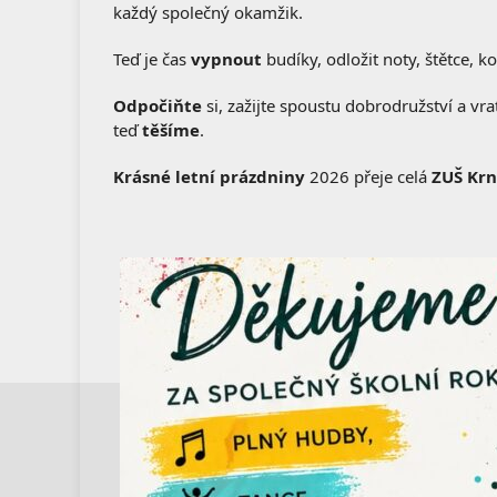
každý společný okamžik.
Teď je čas
vypnout
budíky, odložit noty, štětce, ko
Odpočiňte
si, zažijte spoustu dobrodružství a vr
teď
těšíme
.
Krásné letní prázdniny
2026 přeje celá
ZUŠ Kr