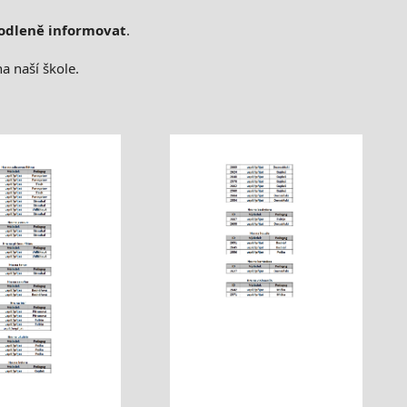
odleně informovat
.
a naší škole.