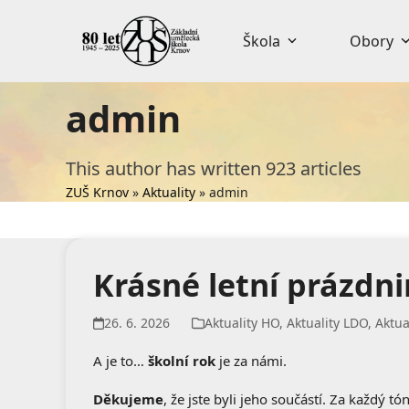
Skip
to
Škola
Obory
content
admin
This author has written 923 articles
ZUŠ Krnov
»
Aktuality
»
admin
Krásné letní prázdni
26. 6. 2026
Aktuality HO
,
Aktuality LDO
,
Aktua
A je to…
školní rok
je za námi.
Děkujeme
, že jste byli jeho součástí. Za každý t