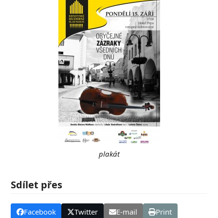
plakát
Sdílet přes
Facebook
Twitter
E-mail
Print