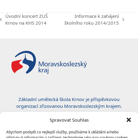
Úvodní koncert ZUŠ
Informace k zahájení
previous
next
Krnov na KHS 2014
školního roku 2014/2015
post:
post:
Základní umělecká škola Krnov je příspěvkovou
organizací zřizovanou Moravskoslezským krajem.
Certifikace ČSN EN ISO 50001:2019
Spravovat Souhlas
Abychom poskytli co nejlepší služby, používáme k ukládání a/nebo
přístupu k informacím o zařízení, technologie jako jsou soubory cookies.