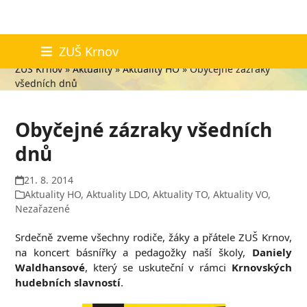
Skip
Aktuality
ZUŠ Krnov
to
ZUŠ Krnov
»
Aktuality
»
Aktuality HO
»
Obyčejné zázraky
content
všedních dnů
Obyčejné zázraky všedních
dnů
21. 8. 2014
Aktuality HO
,
Aktuality LDO
,
Aktuality TO
,
Aktuality VO
,
Nezařazené
Srdečně zveme všechny rodiče, žáky a přátele ZUŠ Krnov,
na koncert básnířky a pedagožky naší školy,
Daniely
Waldhansové
, který se uskuteční v rámci
Krnovských
hudebních slavností
.