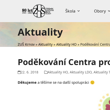
Skip
to
Škola
Obory
content
Aktuality
ZUŠ Krnov
»
Aktuality
»
Aktuality HO
»
Poděkování Centr
Poděkování Centra pr
22. 6. 2018
Aktuality HO
,
Aktuality LDO
,
Aktuality 
Děkujeme
a těšíme se na další spolupráci 🙂