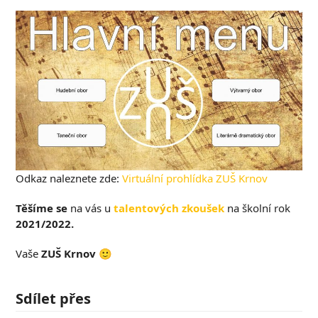
Odkaz naleznete zde:
Virtuální prohlídka ZUŠ Krnov
Těšíme se
na vás u
talentových zkoušek
na školní rok
2021/2022.
Vaše
ZUŠ Krnov
🙂
Sdílet přes