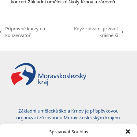
koncert Základní umělecké školy Krnov a zároveň…
Přípravné kurzy na
Když zpívám, je život
previous
next
konzervatoř
krásnější
post:
post:
Základní umělecká škola Krnov je příspěvkovou
organizací zřizovanou Moravskoslezským krajem.
Certifikace ČSN EN ISO 50001:2019
Spravovat Souhlas