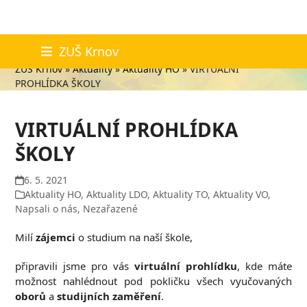
Skip
Aktuality
ZUŠ Krnov
to
ZUŠ Krnov
»
Aktuality
»
Aktuality HO
»
VIRTUÁLNÍ
content
PROHLÍDKA ŠKOLY
VIRTUÁLNÍ PROHLÍDKA
ŠKOLY
6. 5. 2021
Aktuality HO
,
Aktuality LDO
,
Aktuality TO
,
Aktuality VO
,
Napsali o nás
,
Nezařazené
Milí
zájemci
o studium na naší škole,
připravili jsme pro vás
virtuální prohlídku
, kde máte
možnost nahlédnout pod pokličku všech vyučovaných
oborů
a
studijních zaměření
.