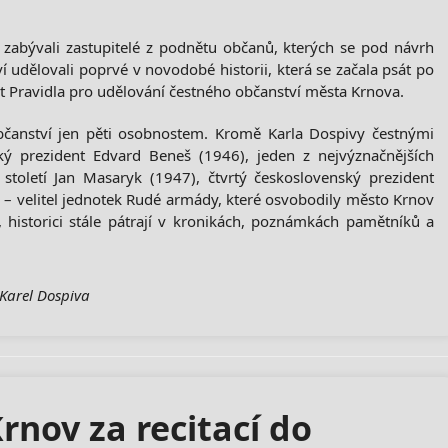
zabývali zastupitelé z podnětu občanů, kterých se pod návrh
 udělovali poprvé v novodobé historii, která se začala psát po
t Pravidla pro udělování čestného občanství města Krnova.
čanství jen pěti osobnostem. Kromě Karla Dospivy čestnými
ý prezident Edvard Beneš (1946), jeden z nejvýznačnějších
století Jan Masaryk (1947), čtvrtý československý prezident
 – velitel jednotek Rudé armády, které osvobodily město Krnov
historici stále pátrají v kronikách, poznámkách pamětníků a
Karel Dospiva
rnov za recitací do