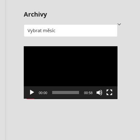
Archivy
Archivy
Video
přehrávač
00:00
00:58