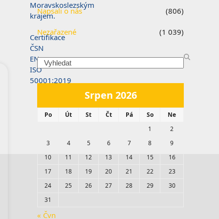
Moravskoslezským
Napsali o nás
(806)
krajem.
Nezařazené
(1 039)
Certifikace
ČSN
EN
Search
ISO
50001:2019
Srpen 2026
Po
Út
St
Čt
Pá
So
Ne
1
2
3
4
5
6
7
8
9
10
11
12
13
14
15
16
17
18
19
20
21
22
23
24
25
26
27
28
29
30
31
« Čvn