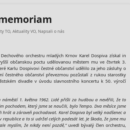
n memoriam
ity TO
,
Aktuality VO
,
Napsali o nás
 Dechového orchestru mladých Krnov Karel Dospiva získal in
vyšší občanskou poctu udělovanou městem mu ve čtvrtek 3.
eré Karlu Dospivovi čestné občanství udělilo za jeho zásluhy o
lení čestného občanství převezmou pozůstalí z rukou starostky
stském divadle v úvodu slavnostního koncertu k 50. výročí
náměstí 1. května 1962. Lidé přišli za hudbou a nevěřili, že to
ím pochodem, který jsme se naučili, bylo Tempo. Dva měsíce jsme
žili hrát a zároveň pochodovat. Karel Dospiva byl velký nadšenec a
 v republice a to si udržel celých padesát let. Je škoda, že jsme mu
 ale myslím, že nikdy není pozdě,“
uvedl bývalý člen orchestru,