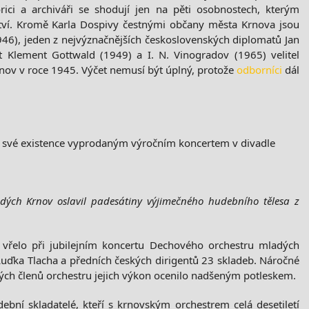
ici a archiváři se shodují jen na pěti osobnostech, kterým
tví. Kromě Karla Dospivy čestnými občany města Krnova jsou
46), jeden z nejvýznačnějších československých diplomatů Jan
t Klement Gottwald (1949) a I. N. Vinogradov (1965) velitel
nov v roce 1945. Výčet nemusí být úplný, protože
odborníci
dál
tí své existence vyprodaným výročním koncertem v divadle
ých Krnov oslavil padesátiny výjimečného hudebního tělesa z
 vřelo při jubilejním koncertu Dechového orchestru mladých
uďka Tlacha a předních českých dirigentů 23 skladeb. Náročné
lých členů orchestru jejich výkon ocenilo nadšeným potleskem.
dební skladatelé, kteří s krnovským orchestrem celá desetiletí