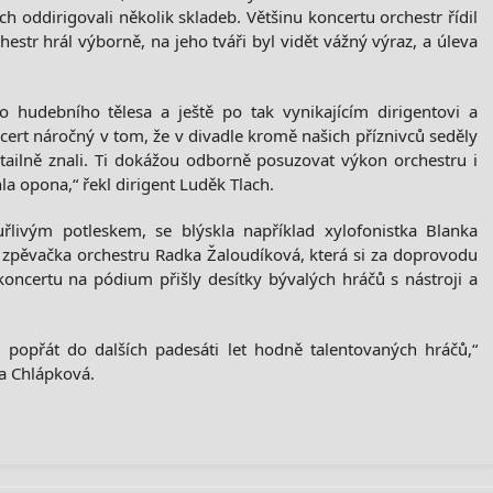
h oddirigovali několik skladeb. Většinu koncertu orchestr řídil
str hrál výborně, na jeho tváři byl vidět vážný výraz, a úleva
 hudebního tělesa a ještě po tak vynikajícím dirigentovi a
cert náročný v tom, že v divadle kromě našich příznivců seděly
etailně znali. Ti dokážou odborně posuzovat výkon orchestru i
la opona,“ řekl dirigent Luděk Tlach.
ouřlivým potleskem, se blýskla například xylofonistka Blanka
zpěvačka orchestru Radka Žaloudíková, která si za doprovodu
koncertu na pódium přišly desítky bývalých hráčů s nástroji a
.
popřát do dalších padesáti let hodně talentovaných hráčů,“
a Chlápková.