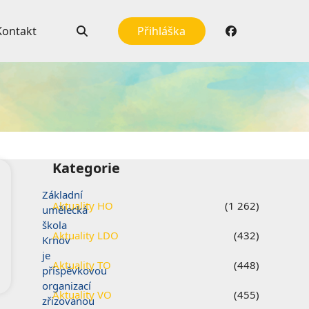
Kontakt
Přihláška
Kategorie
Základní
Aktuality HO
(1 262)
umělecká
škola
Aktuality LDO
(432)
Krnov
je
Aktuality TO
(448)
příspěvkovou
organizací
Aktuality VO
(455)
zřizovanou