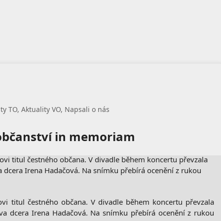
ity TO
,
Aktuality VO
,
Napsali o nás
 občanství in memoriam
i titul čestného občana. V divadle během koncertu převzala
ova dcera Irena Hadačová. Na snímku přebírá ocenění z rukou