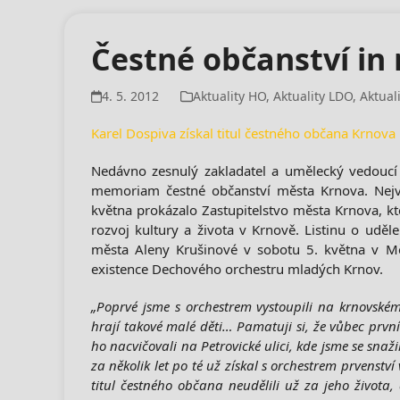
Čestné občanství i
4. 5. 2012
Aktuality HO
,
Aktuality LDO
,
Aktual
Karel Dospiva získal titul čestného občana Krnova
Nedávno zesnulý zakladatel a umělecký vedoucí
memoriam čestné občanství města Krnova. Nej
května prokázalo Zastupitelstvo města Krnova, kt
rozvoj kultury a života v Krnově. Listinu o udě
města Aleny Krušinové v sobotu 5. května v Mě
existence Dechového orchestru mladých Krnov.
„Poprvé jsme s orchestrem vystoupili na krnovském 
hrají takové malé děti… Pamatuji si, že vůbec prvn
ho nacvičovali na Petrovické ulici, kde jsme se sna
za několik let po té už získal s orchestrem prvenství
titul čestného občana neudělili už za jeho života,