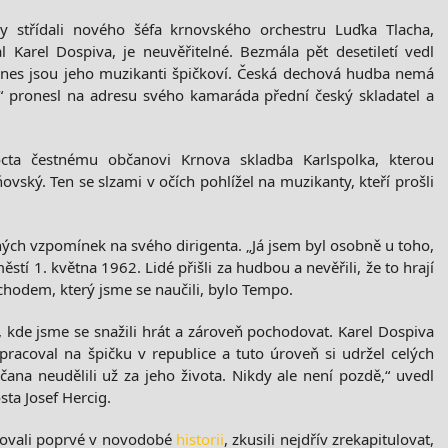
ky střídali nového šéfa krnovského orchestru Luďka Tlacha,
 Karel Dospiva, je neuvěřitelné. Bezmála pět desetiletí vedl
i dnes jsou jeho muzikanti špičkoví. Česká dechová hudba nemá
“ pronesl na adresu svého kamaráda přední český skladatel a
octa čestnému občanovi Krnova skladba Karlspolka, kterou
ovský. Ten se slzami v očích pohlížel na muzikanty, kteří prošli
sných vzpomínek na svého dirigenta. „Já jsem byl osobně u toho,
í 1. května 1962. Lidé přišli za hudbou a nevěřili, že to hrají
chodem, který jsme se naučili, bylo Tempo.
, kde jsme se snažili hrát a zároveň pochodovat. Karel Dospiva
pracoval na špičku v republice a tuto úroveň si udržel celých
čana neudělili už za jeho života. Nikdy ale není pozdě,“ uvedl
sta Josef Hercig.
ělovali poprvé v novodobé
historii
, zkusili nejdřív zrekapitulovat,