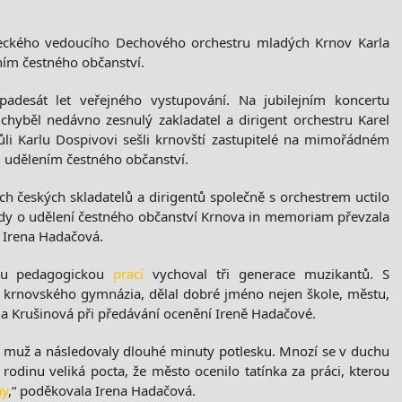
eckého vedoucího Dechového orchestru mladých Krnov Karla
m čestného občanství.
padesát let veřejného vystupování. Na jubilejním koncertu
yběl nedávno zesnulý zakladatel a dirigent orchestru Karel
li Karlu Dospivovi sešli krnovští zastupitelé na mimořádném
u: udělením čestného občanství.
h českých skladatelů a dirigentů společně s orchestrem uctilo
ady o udělení čestného občanství Krnova in memoriam převzala
 Irena Hadačová.
vou pedagogickou
prací
vychoval tři generace muzikantů. S
 krnovského gymnázia, dělal dobré jméno nejen škole, městu,
ena Krušinová při předávání ocenění Ireně Hadačové.
den muž a následovaly dlouhé minuty potlesku. Mnozí se v duchu
rodinu veliká pocta, že město ocenilo tatínka za práci, kterou
ny
,“ poděkovala Irena Hadačová.