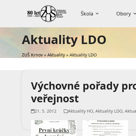
Skip
to
Škola
Obory
content
Aktuality LDO
ZUŠ Krnov
»
Aktuality
»
Aktuality LDO
Výchovné pořady pro
veřejnost
21. 5. 2012
Aktuality HO
,
Aktuality LDO
,
Aktua