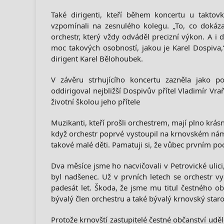
Také dirigenti, kteří během koncertu u taktov
vzpomínali na zesnulého kolegu. „To, co dokázal
orchestr, který vždy odváděl precizní výkon. A 
moc takových osobností, jakou je Karel Dospiva,
dirigent Karel Bělohoubek.
V závěru strhujícího koncertu zazněla jako p
oddirigoval nejbližší Dospivův přítel Vladimír Vraň
životní školou jeho přítele
Muzikanti, kteří prošli orchestrem, mají plno krá
když orchestr poprvé vystoupil na krnovském náměst
takové malé děti. Pamatuji si, že vůbec prvním po
Dva měsíce jsme ho nacvičovali v Petrovické ulici
byl nadšenec. Už v prvních letech se orchestr vy
padesát let. Škoda, že jsme mu titul čestného ob
bývalý člen orchestru a také bývalý krnovský staro
Protože krnovští zastupitelé čestné občanství ud