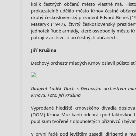
kolik čestných občanů město vlastně má. Histor
prokazatelně udělilo město Krnov čestné občans
druhý československý prezident Edvard Beneš (19
Masaryk (1947), čtvrtý československý preziden
jednotek Rudé armády, které osvobodily město Kr
pátrají v archivech po čestných občanech.
Jiří Krušina
Dechový orchestr mladých Krnov oslavil půlstole
Dirigent Luděk Tlach s Dechovým orchestrem mlad
Krnova. Foto: Jiří Krušina
Vyprodané hlediště krnovského divadla doslova
(DOM) Krnov. Muzikanti odehráli pod taktovkou L
publikum tvořené z dlouholetých příznivců i býva
V první řadě pod jevištěm zasedli dirigenti a hu