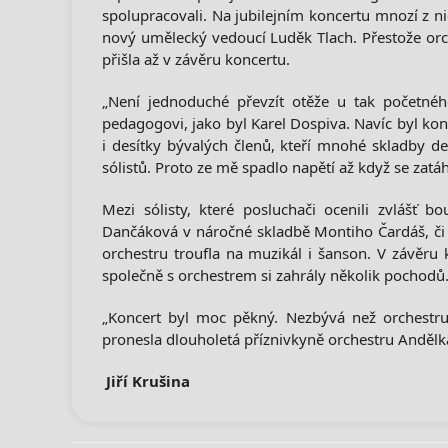
spolupracovali. Na jubilejním koncertu mnozí z nic
nový umělecký vedoucí Luděk Tlach. Přestože orche
přišla až v závěru koncertu.
„Není jednoduché převzít otěže u tak početného
pedagogovi, jako byl Karel Dospiva. Navíc byl kon
i desítky bývalých členů, kteří mnohé skladby d
sólistů. Proto ze mě spadlo napětí až když se zatáh
Mezi sólisty, které posluchači ocenili zvlášť b
Dančáková v náročné skladbě Montiho Čardáš, či 
orchestru troufla na muzikál i šanson. V závěru 
společně s orchestrem si zahrály několik pochodů
„Koncert byl moc pěkný. Nezbývá než orchestru 
pronesla dlouholetá příznivkyně orchestru Andělk
Jiří Krušina