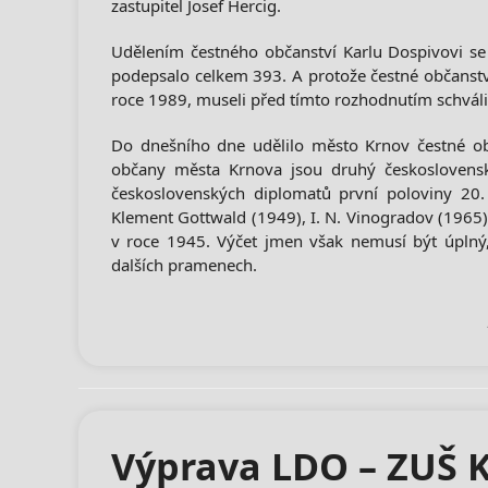
zastupitel Josef Hercig.
Udělením čestného občanství Karlu Dospivovi se 
podepsalo celkem 393. A protože čestné občanství
roce 1989, museli před tímto rozhodnutím schváli
Do dnešního dne udělilo město Krnov čestné ob
občany města Krnova jsou druhý československ
československých diplomatů první poloviny 20. 
Klement Gottwald (1949), I. N. Vinogradov (1965)
v roce 1945. Výčet jmen však nemusí být úplný, 
dalších pramenech.
Výprava LDO – ZUŠ K