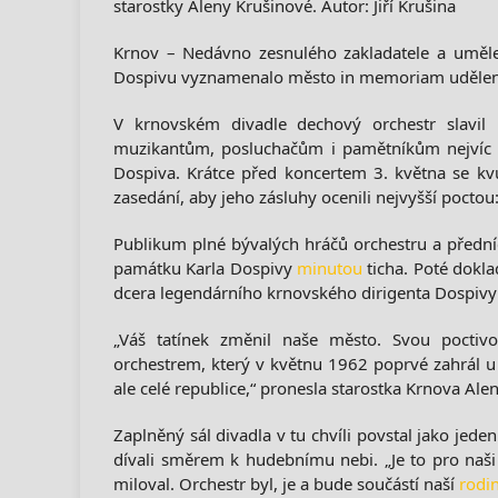
starostky Aleny Krušinové. Autor: Jiří Krušina
Krnov – Nedávno zesnulého zakladatele a uměl
Dospivu vyznamenalo město in memoriam udělení
V krnovském divadle dechový orchestr slavil 
muzikantům, posluchačům i pamětníkům nejvíc ch
Dospiva. Krátce před koncertem 3. května se kvů
zasedání, aby jeho zásluhy ocenili nejvyšší pocto
Publikum plné bývalých hráčů orchestru a předníc
památku Karla Dospivy
minutou
ticha. Poté dokl
dcera legendárního krnovského dirigenta Dospivy
„Váš tatínek změnil naše město. Svou pocti
orchestrem, který v květnu 1962 poprvé zahrál u
ale celé republice,“ pronesla starostka Krnova Al
Zaplněný sál divadla v tu chvíli povstal jako je
dívali směrem k hudebnímu nebi. „Je to pro naši 
miloval. Orchestr byl, je a bude součástí naší
rodi